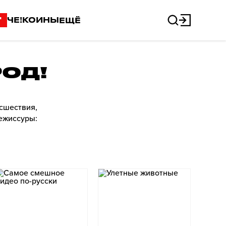
"
ЧЕ!КОИНЫ
ЕЩЁ
ОД!
сшествия,
режиссуры: