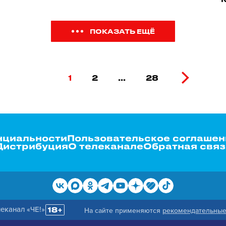
ПОКАЗАТЬ ЕЩЁ
1
2
...
28
нциальности
Пользовательское соглашен
Дистрибуция
О телеканале
Обратная связ
еканал «ЧЕ!»
На сайте применяются
рекомендательные