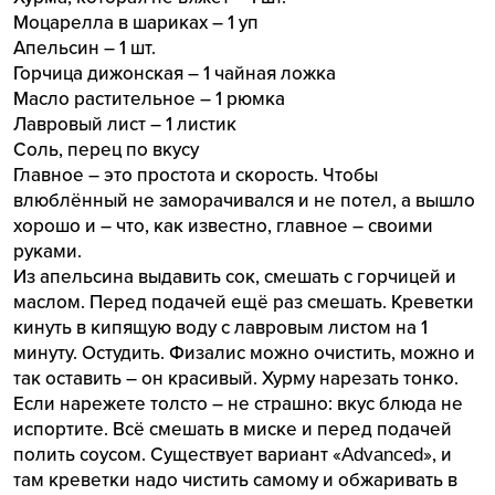
Моцарелла в шариках – 1 уп
Апельсин – 1 шт.
Горчица дижонская – 1 чайная ложка
Масло растительное – 1 рюмка
Лавровый лист – 1 листик
Соль, перец по вкусу
Главное – это простота и скорость. Чтобы
влюблённый не заморачивался и не потел, а вышло
хорошо и – что, как известно, главное – своими
руками.
Из апельсина выдавить сок, смешать с горчицей и
маслом. Перед подачей ещё раз смешать. Креветки
кинуть в кипящую воду с лавровым листом на 1
минуту. Остудить. Физалис можно очистить, можно и
так оставить – он красивый. Хурму нарезать тонко.
Если нарежете толсто – не страшно: вкус блюда не
испортите. Всё смешать в миске и перед подачей
полить соусом. Существует вариант «Advanced», и
там креветки надо чистить самому и обжаривать в