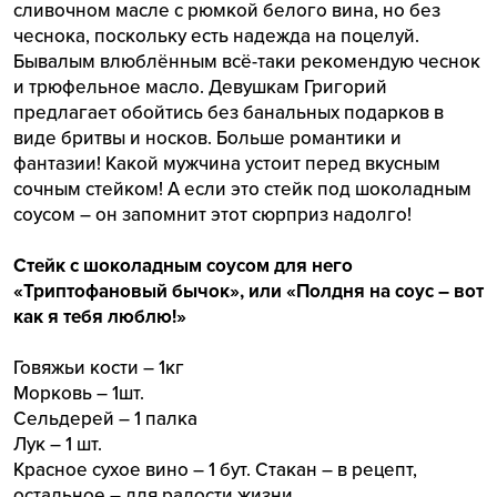
сливочном масле с рюмкой белого вина, но без
чеснока, поскольку есть надежда на поцелуй.
Бывалым влюблённым всё-таки рекомендую чеснок
и трюфельное масло. Девушкам Григорий
предлагает обойтись без банальных подарков в
виде бритвы и носков. Больше романтики и
фантазии! Какой мужчина устоит перед вкусным
сочным стейком! А если это стейк под шоколадным
соусом – он запомнит этот сюрприз надолго!
Стейк с шоколадным соусом для него
«Триптофановый бычок», или «Полдня на соус – вот
как я тебя люблю!»
Говяжьи кости – 1кг
Морковь – 1шт.
Сельдерей – 1 палка
Лук – 1 шт.
Красное сухое вино – 1 бут. Стакан – в рецепт,
остальное – для радости жизни.