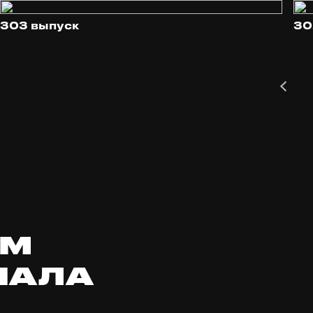
303 выпуск
30
ОМ
НАЛА