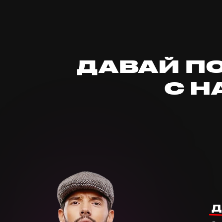
ДАВАЙ П
С 
Д