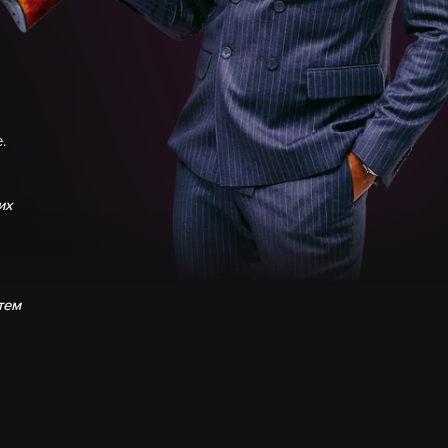
.
их
тем