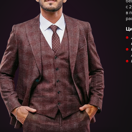
бе
с 
в 
ра
Ци