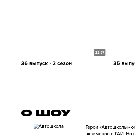
22:57
36 выпуск ∙ 2 сезон
35 выпус
О ШОУ
Герои «Автошколы» о
экзаменов в ГАИ. Но