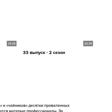
23:35
23:35
33 выпуск ∙ 2 сезон
» и «чайников» десятки проваленных
мутся матерые профессионалы. За