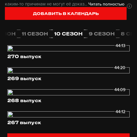
каким-то причинам не могут её доказ...
Читать полностью
ДОБАВИТЬ В КАЛЕНДАРЬ
СЕЗОН
11 СЕЗОН
10 СЕЗОН
9 СЕЗОН
8 СЕ
44:13
270 выпуск
44:20
269 выпуск
44:09
268 выпуск
44:12
267 выпуск