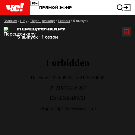
ПРЯМОЙ ЭФИР
Главная
/
Шоу
/
Перецточкару
/
1 сезон
/
5 выпуск
ПЕРЕЦТОЧКАРУ
5 выпуск ∙ 1 сезон