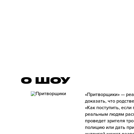
О ШОУ
«Притворщики» — реал
доказать, что родств
«Как поступить, есл
реальным людям расп
проведет зрителя тро
полицию или дать при