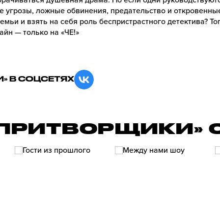
орачиваться душевная драма. Но если одни руководствуютс
 угрозы, ложные обвинения, предательство и откровенные
емьи и взять на себя роль беспристрастного детектива? Т
йн — только на «ЧЕ!»
» В СОЦСЕТЯХ
«ПРИТВОРЩИКИ» 