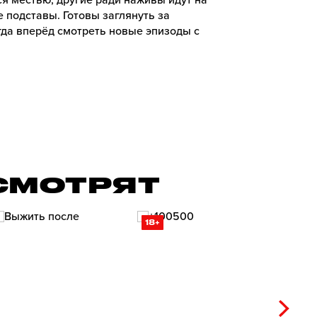
я местью, другие ради наживы идут на
 подставы. Готовы заглянуть за
огда вперёд смотреть новые эпизоды с
СМОТРЯТ
18+