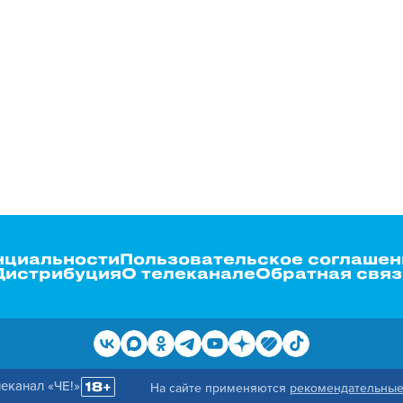
нциальности
Пользовательское соглашен
Дистрибуция
О телеканале
Обратная связ
еканал «ЧЕ!»
На сайте применяются
рекомендательные