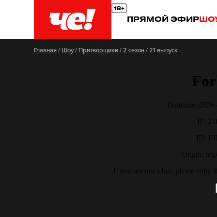
ПРЯМОЙ ЭФИР
ШО
Главная
/
Шоу
/
Притворщики
/
2 сезон
/
21 выпуск