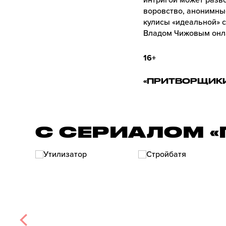
интригой может разв
воровство, анонимные
кулисы «идеальной» с
Владом Чижовым онла
16+
«ПРИТВОРЩИКИ
С СЕРИАЛОМ 