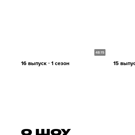
48:15
16 выпуск ∙ 1 сезон
15 выпус
О ШОУ