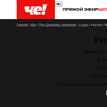
ПРЯМОЙ ЭФИР
ШО
Главная
/
Шоу
/
Путь Баженова: Напролом
/
1 сезон
/
4 выпуск. В