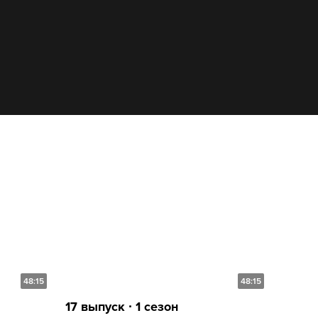
48:15
48:15
17 выпуск ∙ 1 сезон