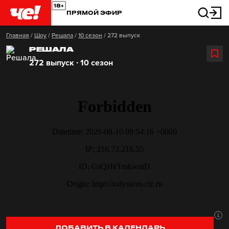
ПРЯМОЙ ЭФИР
Главная
/
Шоу
/
Решала
/
10 сезон
/
272 выпуск
РЕШАЛА
272 выпуск ∙ 10 сезон
ДОБАВИТЬ В КАЛЕНДАРЬ