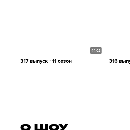
44:02
317 выпуск ∙ 11 сезон
316 выпу
О ШОУ