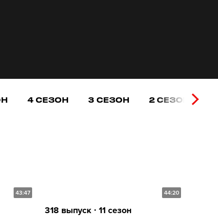
ОН
4 СЕЗОН
3 СЕЗОН
2 СЕЗОН
1
43:47
44:20
318 выпуск ∙ 11 сезон