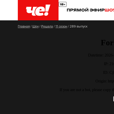
ПРЯМОЙ ЭФИР
ШО
Главная
/
Шоу
/
Решала
/
11 сезон
/
289 выпуск