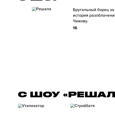
Брутальный борец за
история разоблачени
Чижову.
16
С ШОУ «РЕША