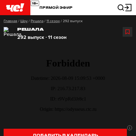
ПРЯМОЙ ЭФИР
Главная
/
Шоу
/
Решала
/
11 сезон
/
292 выпуск
РЕШАЛА
292 выпуск ∙ 11 сезон
ДОБАВИТЬ В КАЛЕНДАРЬ