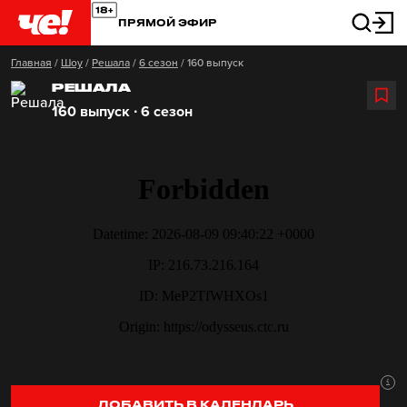
ПРЯМОЙ ЭФИР
Главная
/
Шоу
/
Решала
/
6 сезон
/
160 выпуск
РЕШАЛА
160 выпуск ∙ 6 сезон
ДОБАВИТЬ В КАЛЕНДАРЬ