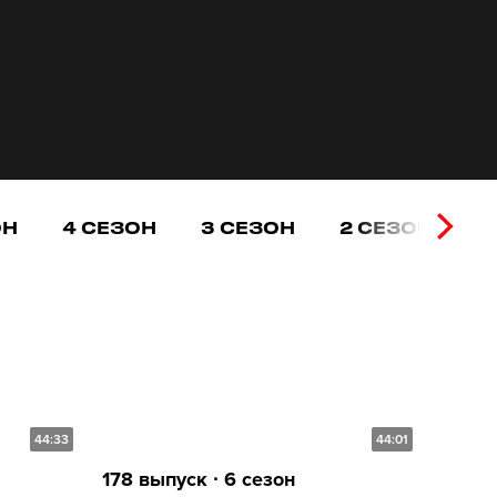
ОН
4 СЕЗОН
3 СЕЗОН
2 СЕЗОН
1
44:33
44:01
178 выпуск ∙ 6 сезон