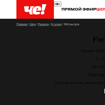
ПРЯМОЙ ЭФИР
ШО
Главная
/
Шоу
/
Решала
/
6 сезон
/
166 выпуск