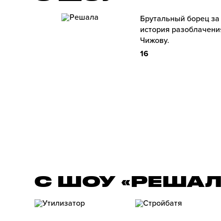
Брутальный борец за
история разоблачени
Чижову.
16
С ШОУ «РЕША