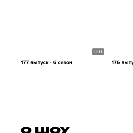
44:33
177 выпуск ∙ 6 сезон
176 выпу
О ШОУ