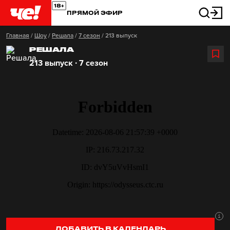
ПРЯМОЙ ЭФИР
Главная
/
Шоу
/
Решала
/
7 сезон
/
213 выпуск
РЕШАЛА
213 выпуск ∙ 7 сезон
ДОБАВИТЬ В КАЛЕНДАРЬ