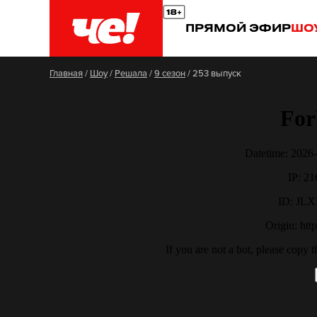
ПРЯМОЙ ЭФИР
ШО
Главная
/
Шоу
/
Решала
/
9 сезон
/
253 выпуск