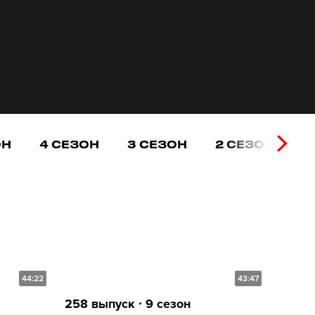
ОН
4 СЕЗОН
3 СЕЗОН
2 СЕЗОН
1
44:22
43:47
258 выпуск ∙ 9 сезон