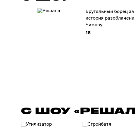
Брутальный борец за
история разоблачени
Чижову.
16
С ШОУ «РЕША