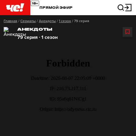
ПРЯМОЙ ЭФИР
Главная
/
Сериалы
/
Анекдоты
/
1 сезон
/
79 серия
АНЕКДОТЫ
79 серия ∙ 1 сезон