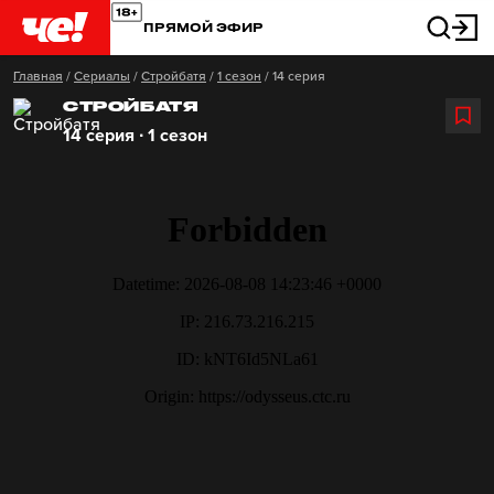
ПРЯМОЙ ЭФИР
Главная
/
Сериалы
/
Стройбатя
/
1 сезон
/
14 серия
СТРОЙБАТЯ
14 серия ∙ 1 сезон