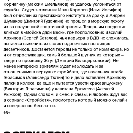
Корчагину (Максим Емельянов) не удалось уклониться от
службы. Студент-отличник Иван Королев (Илья Иосифов)
был отчислен из престижного института за драку, а Андрей
Шумаков (Дмитрий Гудочкин) не прошел в морскую пехоту
из-за полученной спортивной травмы. Теперь им предстоит
влиться в «Войска дяди Васи», где подполковник Василий
Архипов (Сергей Баталов), чья карьера в ВДВ не сложилась,
пытается вылепить из своих подопечных настоящих
десантников. Достанется героям не только от командира, но
и от старослужащих, самый большой шутник из которых –
«дед» по прозвищу Жгут (Дмитрий Белоцерковский). Не
менее интересно зрителям будет наблюдать и за
отношениями в верхушке стройбата, где начальник штаба
Герасимов (Александр Тютин) то и дело вставляет Архипову
палки в колеса, да еще и пытается увести красавицу-жену
(Виктория Герасимова) у капитана Еремеева (Алексей
Рыжков). Одним словом, и смех, и слезы, и любовь ждут вас
в сериале «Стройбатя», посмотреть который можно онлайн
и совершенно бесплатно.
16+