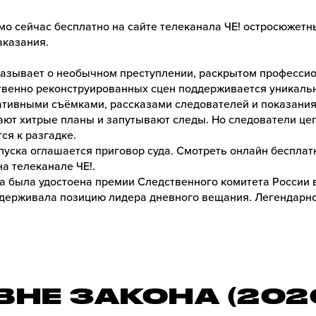
мо сейчас бесплатно на сайте телеканала ЧЕ! остросюжетн
аказания.
азывает о необычном преступлении, раскрытом професси
венно реконструированных сцен поддерживается уникаль
ативными съёмками, рассказами следователей и показани
ают хитрые планы и запутывают следы. Но следователи це
ся к разгадке.
пуска оглашается приговор суда. Смотреть онлайн бесплат
на телеканале ЧЕ!.
ма была удостоена премии Следственного комитета России
удерживала позицию лидера дневного вещания. Легендарн
ВНЕ ЗАКОНА (202