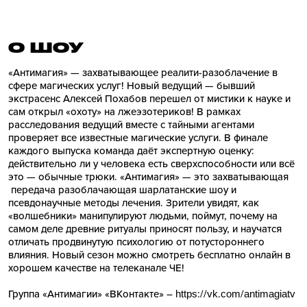
О ШОУ
«Антимагия» — захватывающее реалити-разоблачение в
сфере магических услуг! Новый ведущий — бывший
экстрасенс Алексей Похабов перешел от мистики к науке и
сам открыл «охоту» на лжеэзотериков! В рамках
расследования ведущий вместе с тайными агентами
проверяет все известные магические услуги. В финале
каждого выпуска команда даёт экспертную оценку:
действительно ли у человека есть сверхспособности или всё
это — обычные трюки. «Антимагия» — это захватывающая
передача разоблачающая шарлатанские шоу и
псевдонаучные методы лечения. Зрители увидят, как
«волшебники» манипулируют людьми, поймут, почему на
самом деле древние ритуалы приносят пользу, и научатся
отличать продвинутую психологию от потустороннего
влияния. Новый сезон можно смотреть бесплатно онлайн в
хорошем качестве на телеканале ЧЕ!
Группа «Антимагии» «ВКонтакте» –
https://vk.com/antimagiatv