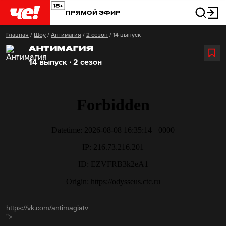
ПРЯМОЙ ЭФИР
Главная
/
Шоу
/
Антимагия
/
2 сезон
/
14 выпуск
АНТИМАГИЯ
14 выпуск ∙ 2 сезон
https://vk.com/antimagiatv
">