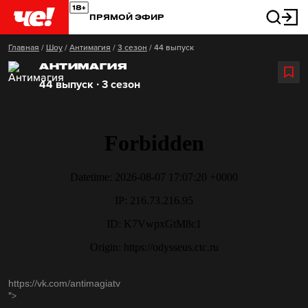
ПРЯМОЙ ЭФИР
Главная
/
Шоу
/
Антимагия
/
3 сезон
/
44 выпуск
АНТИМАГИЯ
44 выпуск ∙ 3 сезон
https://vk.com/antimagiatv
">