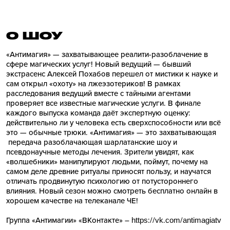
О ШОУ
«Антимагия» — захватывающее реалити-разоблачение в
сфере магических услуг! Новый ведущий — бывший
экстрасенс Алексей Похабов перешел от мистики к науке и
сам открыл «охоту» на лжеэзотериков! В рамках
расследования ведущий вместе с тайными агентами
проверяет все известные магические услуги. В финале
каждого выпуска команда даёт экспертную оценку:
действительно ли у человека есть сверхспособности или всё
это — обычные трюки. «Антимагия» — это захватывающая
передача разоблачающая шарлатанские шоу и
псевдонаучные методы лечения. Зрители увидят, как
«волшебники» манипулируют людьми, поймут, почему на
самом деле древние ритуалы приносят пользу, и научатся
отличать продвинутую психологию от потустороннего
влияния. Новый сезон можно смотреть бесплатно онлайн в
хорошем качестве на телеканале ЧЕ!
Группа «Антимагии» «ВКонтакте» –
https://vk.com/antimagiatv