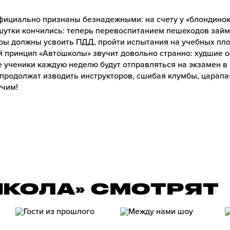
фициально признаны безнадежными: на счету у «блондинок
 шутки кончились: теперь перевоспитанием пешеходов зай
ры должны усвоить ПДД, пройти испытания на учебных пл
 принцип «Автошколы» звучит довольно странно: худшие ос
 ученики каждую неделю будут отправляться на экзамен в
продолжат изводить инструкторов, сшибая клумбы, царапая
учим!
ШКОЛА» СМОТРЯТ