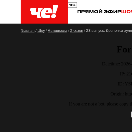
ПРЯМОЙ ЭФИР
ШО
Главная
/
Шоу
/
Автошкола
/
2 сезон
/
23 выпуск. Девчонки руля