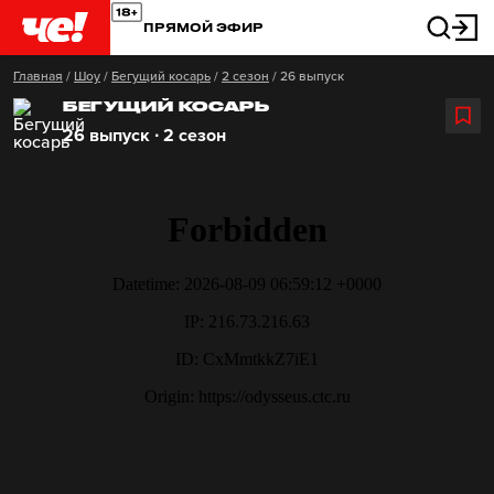
ПРЯМОЙ ЭФИР
Главная
/
Шоу
/
Бегущий косарь
/
2 сезон
/
26 выпуск
БЕГУЩИЙ КОСАРЬ
26 выпуск ∙ 2 сезон