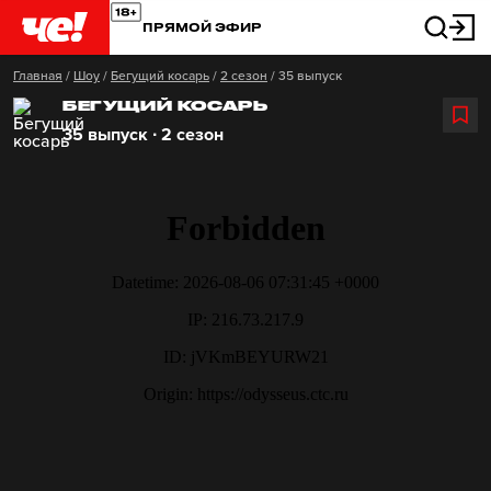
ПРЯМОЙ ЭФИР
Главная
/
Шоу
/
Бегущий косарь
/
2 сезон
/
35 выпуск
БЕГУЩИЙ КОСАРЬ
35 выпуск ∙ 2 сезон