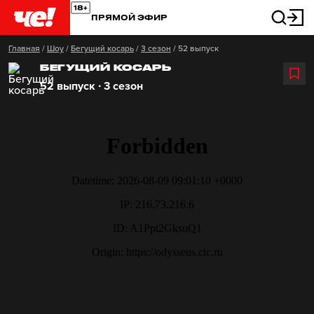
ПРЯМОЙ ЭФИР
Главная
/
Шоу
/
Бегущий косарь
/
3 сезон
/
52 выпуск
БЕГУЩИЙ КОСАРЬ
52 выпуск ∙ 3 сезон