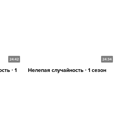
24:42
24:34
ть ∙ 1
Нелепая случайность ∙ 1 сезон