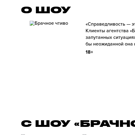
О ШОУ
«Справедливость — э
Клиенты агентства «Б
запутанных ситуациях
бы неожиданной она 
18+
С ШОУ «БРАЧН