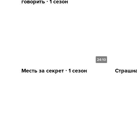
говорить ∙ 1 сезон
24:10
Месть за секрет ∙ 1 сезон
Страшна