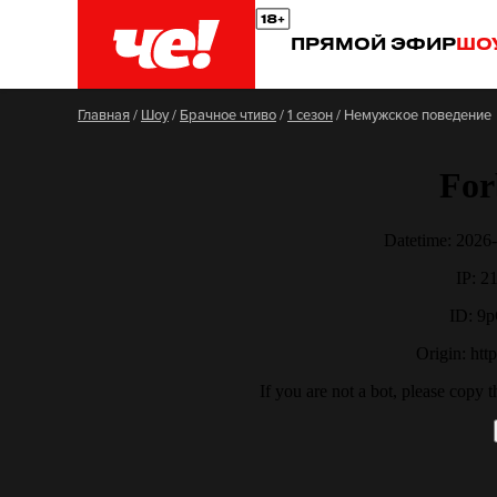
ПРЯМОЙ ЭФИР
ШО
Главная
/
Шоу
/
Брачное чтиво
/
1 сезон
/
Немужское поведение