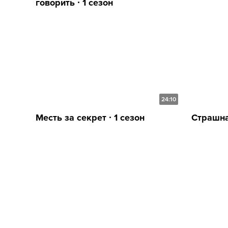
говорить ∙ 1 сезон
24:10
Месть за секрет ∙ 1 сезон
Страшна