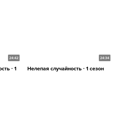
24:42
24:34
ть ∙ 1
Нелепая случайность ∙ 1 сезон