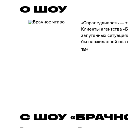
О ШОУ
«Справедливость — э
Клиенты агентства «Б
запутанных ситуациях
бы неожиданной она 
18+
С ШОУ «БРАЧН