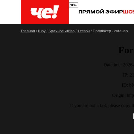
ПРЯМОЙ ЭФИР
ШО
Главная
/
Шоу
/
Брачное чтиво
/
1 сезон
/
Продюсер - сутенер