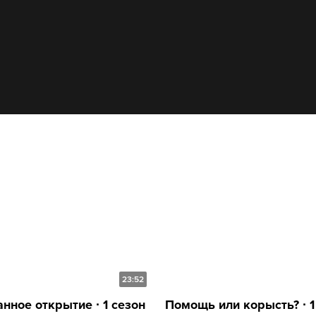
23:52
нное открытие ∙ 1 сезон
Помощь или корысть? ∙ 1