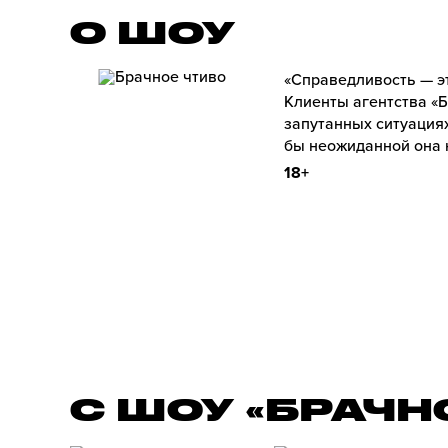
О ШОУ
«Справедливость — э
Клиенты агентства «Б
запутанных ситуациях
бы неожиданной она 
18+
С ШОУ «БРАЧН