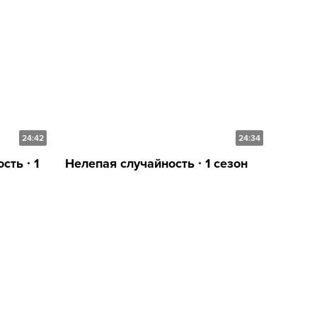
24:42
24:34
ть ∙ 1
Нелепая случайность ∙ 1 сезон