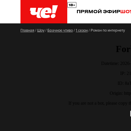
ПРЯМОЙ ЭФИР
ШО
Главная
/
Шоу
/
Брачное чтиво
/
1 сезон
/
Роман по интернету