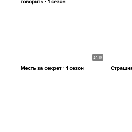
говорить ∙ 1 сезон
24:10
Месть за секрет ∙ 1 сезон
Страшна