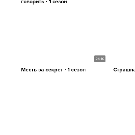
говорить ∙ 1 сезон
24:10
Месть за секрет ∙ 1 сезон
Страшна