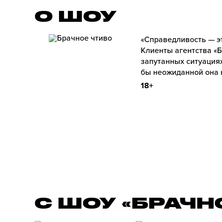
О ШОУ
«Справедливость — э
Клиенты агентства «Б
запутанных ситуациях
бы неожиданной она 
18+
С ШОУ «БРАЧН