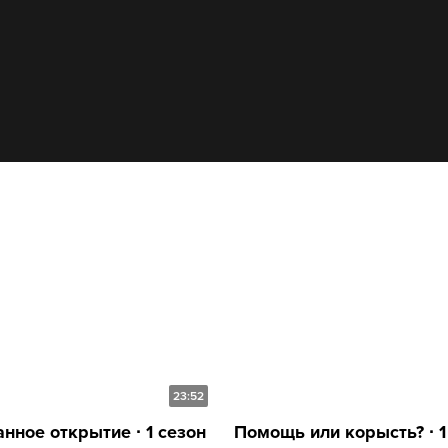
23:52
нное открытие ∙ 1 сезон
Помощь или корысть? ∙ 1