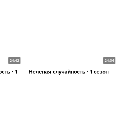
24:42
24:34
ть ∙ 1
Нелепая случайность ∙ 1 сезон