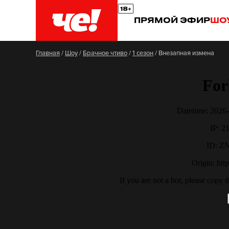
ПРЯМОЙ ЭФИР
ШО
Главная
/
Шоу
/
Брачное чтиво
/
1 сезон
/
Внезапная измена