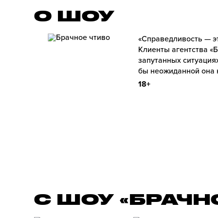
О ШОУ
«Справедливость — э
Клиенты агентства «Б
запутанных ситуациях
бы неожиданной она 
18+
С ШОУ «БРАЧН