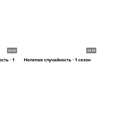
24:42
24:34
ть ∙ 1
Нелепая случайность ∙ 1 сезон