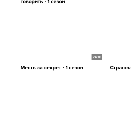
говорить ∙ 1 сезон
24:10
Месть за секрет ∙ 1 сезон
Страшна