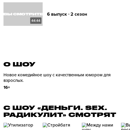
6 выпуск ∙ 2 сезон
44:44
О ШОУ
Новое комедийное шоу с качественным юмором для
взрослых.
16+
С ШОУ «ДЕНЬГИ. SEX.
РАДИКУЛИТ» СМОТРЯТ