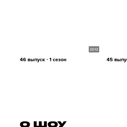
22:12
46 выпуск ∙ 1 сезон
45 выпус
О ШОУ