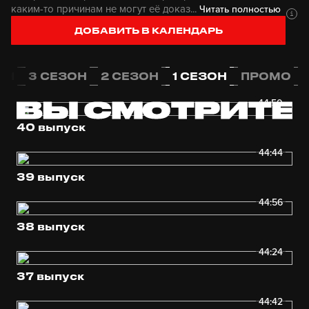
каким-то причинам не могут её доказ...
Читать полностью
ДОБАВИТЬ В КАЛЕНДАРЬ
ОН
3 СЕЗОН
2 СЕЗОН
1 СЕЗОН
ПРОМО
44:50
40 выпуск
44:44
39 выпуск
44:56
38 выпуск
44:24
37 выпуск
44:42