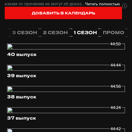
каким-то причинам не могут её доказ...
Читать полностью
ДОБАВИТЬ В КАЛЕНДАРЬ
ОН
3 СЕЗОН
2 СЕЗОН
1 СЕЗОН
ПРОМО
44:50
40 выпуск
44:44
39 выпуск
44:56
38 выпуск
44:24
37 выпуск
44:42