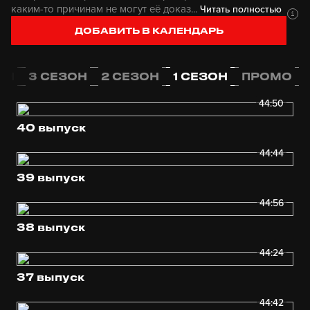
каким-то причинам не могут её доказ...
Читать полностью
ДОБАВИТЬ В КАЛЕНДАРЬ
ОН
3 СЕЗОН
2 СЕЗОН
1 СЕЗОН
ПРОМО
44:50
40 выпуск
44:44
39 выпуск
44:56
38 выпуск
44:24
37 выпуск
44:42