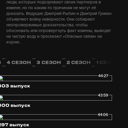
люди, которые подозревают своих партнеров в
измене, но по каким-то причинам не могут её
доказать. Ведущие Дмитрий Рыбин и Дмитрий Гухман
объявляют войну неверности. Они собирают
неопровержимые доказательства, чтобы
обосновать или опровергнуть факт измены, выводят
на чистую воду и пресекают «Опасные связи» на
корню.
Н
4 СЕЗОН
3 СЕЗОН
2 СЕЗОН
1 СЕЗОН
44:27
303 выпуск
43:59
300 выпуск
44:06
297 выпуск