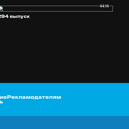
44:14
294 выпуск
ие
Рекламодателям
ь