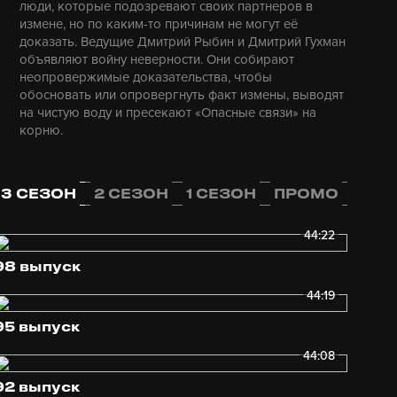
люди, которые подозревают своих партнеров в
измене, но по каким-то причинам не могут её
доказать. Ведущие Дмитрий Рыбин и Дмитрий Гухман
объявляют войну неверности. Они собирают
неопровержимые доказательства, чтобы
обосновать или опровергнуть факт измены, выводят
на чистую воду и пресекают «Опасные связи» на
корню.
3 СЕЗОН
2 СЕЗОН
1 СЕЗОН
ПРОМО
44:22
98 выпуск
44:19
95 выпуск
44:08
92 выпуск