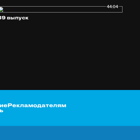
44:04
89 выпуск
ие
Рекламодателям
ь