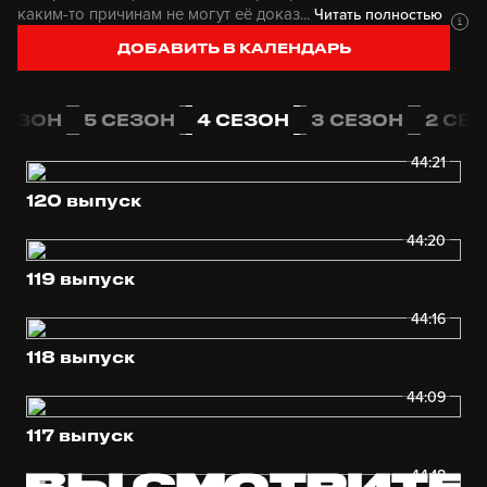
каким-то причинам не могут её доказ...
Читать полностью
ДОБАВИТЬ В КАЛЕНДАРЬ
СЕЗОН
5 СЕЗОН
4 СЕЗОН
3 СЕЗОН
2 СЕ
44:21
120 выпуск
44:20
119 выпуск
44:16
118 выпуск
44:09
117 выпуск
44:18