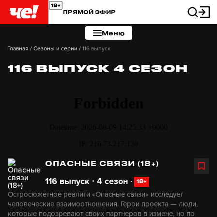
ПРЯМОЙ ЭФИР
Меню
Главная
/
Сезоны и серии
/
116 выпуск
116 ВЫПУСК 4 СЕЗОН
ОПАСНЫЕ СВЯЗИ (18+)
116 выпуск ∙ 4 сезон
∙
18+
Остросюжетное реалити «Опасные связи» исследует
человеческие взаимоотношения. Герои проекта — люди,
которые подозревают своих партнеров в измене, но по