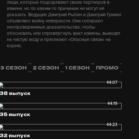
люди, которые подозревают своих партнеров в
измене, но по каким-то причинам не могут её
доказать. Ведущие Дмитрий Рыбин и Дмитрий Гухман
объявляют войну неверности. Они собирают
неопровержимые доказательства, чтобы
обосновать или опровергнуть факт измены, выводят
на чистую воду и пресекают «Опасные связи» на
корню.
3 СЕЗОН
2 СЕЗОН
1 СЕЗОН
ПРОМО
44:07
138 выпуск
44:19
135 выпуск
44:23
132 выпуск