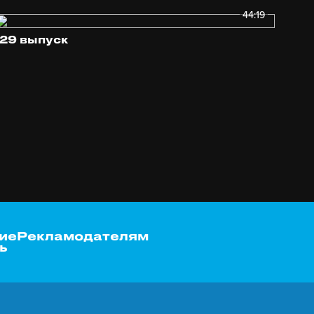
44:19
129 выпуск
ие
Рекламодателям
ь