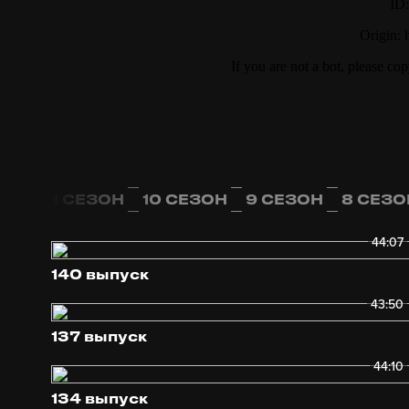
ЗОН
11 СЕЗОН
10 СЕЗОН
9 СЕЗОН
8 СЕЗО
44:07
140 выпуск
43:50
137 выпуск
44:10
134 выпуск