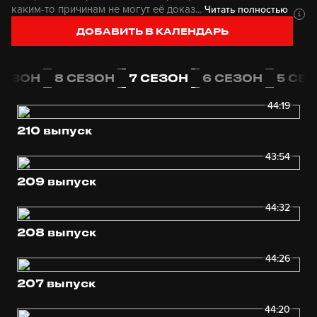
каким-то причинам не могут её доказ...
Читать полностью
ДОБАВИТЬ В КАЛЕНДАРЬ
СЕЗОН
8 СЕЗОН
7 СЕЗОН
6 СЕЗОН
5 СЕ
44:19
210 выпуск
43:54
209 выпуск
44:32
208 выпуск
44:26
207 выпуск
44:20