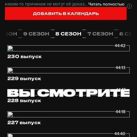
каким-то причинам не могут её доказ...
Читать полностью
ДОБАВИТЬ В КАЛЕНДАРЬ
СЕЗОН
9 СЕЗОН
8 СЕЗОН
7 СЕЗОН
6 СЕ
44:42
230 выпуск
44:13
229 выпуск
44:17
228 выпуск
44:18
227 выпуск
44:40