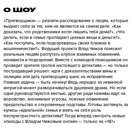
О ШОУ
«Притворщики» — реалити-расследование о людях, которые
выдают себя за тех, кем не являются на самом деле. «Как
доказать, что родственники хотят лишить тебя дома?», «Что
делать, если в семье пропадают ценные вещи и деньги?»,
«Как поступить, если подозреваешь своих близких в
мошенничестве?». Ведущий проекта Влад Чижов поможет
реальным людям распутать клубок взаимных обвинений,
ненависти и подозрений. Вместе с командой помощников он
проведет зрителя тропой настоящего детектива — но только
пострадавший решает: идти с доказательствами вины в
полицию или дать притворщику шанс на исправление.
Главная задача — быть начеку! Ведь нередко за невинной
интригой может разворачиваться душевная драма. Но если
одни руководствуются местью, другие ради наживы идут на
воровство, анонимные угрозы, ложные обвинения,
предательство и откровенные подставы. Готовы заглянуть за
кулисы «идеальной» семьи и взять на себя роль
беспристрастного детектива? Тогда вперёд смотреть новые
эпизоды с Владом Чижовым онлайн — только на «ЧЕ!»