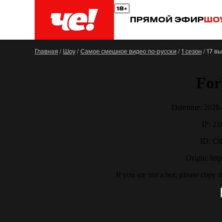
ПРЯМОЙ ЭФИР
ШО
Главная
/
Шоу
/
Самое смешное видео по-русски
/
1 сезон
/
17 в