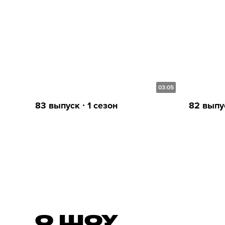
03:05
83 выпуск ∙ 1 сезон
82 выпус
О ШОУ