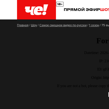
ПРЯМОЙ ЭФИР
ШО
Главная
/
Шоу
/
Самое смешное видео по-русски
/
1 сезон
/
75 в