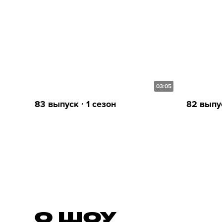
03:05
83 выпуск ∙ 1 сезон
82 выпус
О ШОУ