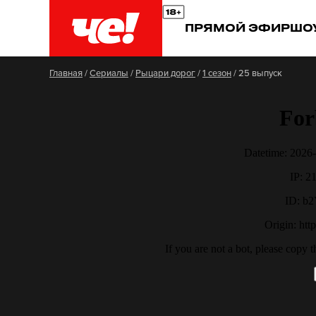
ПРЯМОЙ ЭФИР
ШО
Главная
/
Сериалы
/
Рыцари дорог
/
1 сезон
/
25 выпуск