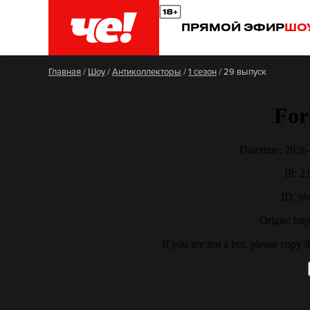
ПРЯМОЙ ЭФИР
ШО
Главная
/
Шоу
/
Антиколлекторы
/
1 сезон
/
29 выпуск