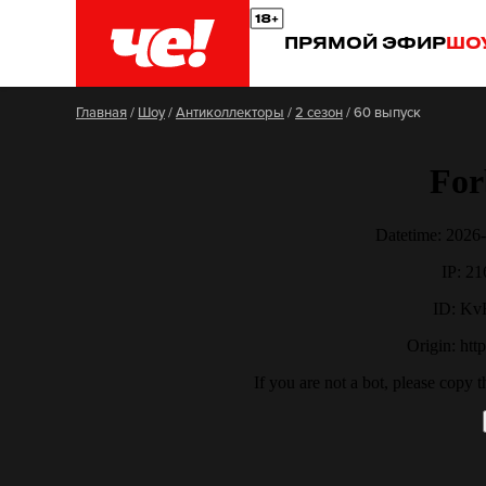
ПРЯМОЙ ЭФИР
ШО
Главная
/
Шоу
/
Антиколлекторы
/
2 сезон
/
60 выпуск