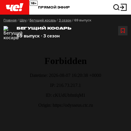
ПРЯМОЙ ЭФИР
Главная
/
Шоу
/
Бегущий косарь
/
3 сезон
/
69 выпуск
БЕГУЩИЙ КОСАРЬ
69 выпуск ∙ 3 сезон