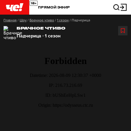
ПРЯМОЙ ЭФИР
Главная
/
Шоу
/
Брачное чтиво
/
1 сезон
/
Падчерица
БРАЧНОЕ ЧТИВО
Падчерица ∙ 1 сезон