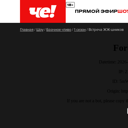
ПРЯМОЙ ЭФИР
ШО
Главная
/
Шоу
/
Брачное чтиво
/
1 сезон
/
Встреча ЖЖ-шников