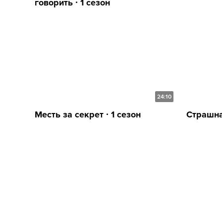
говорить ∙ 1 сезон
24:10
Месть за секрет ∙ 1 сезон
Страшна