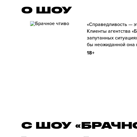
О ШОУ
«Справедливость — э
Клиенты агентства «Б
запутанных ситуациях
бы неожиданной она 
18+
С ШОУ «БРАЧН