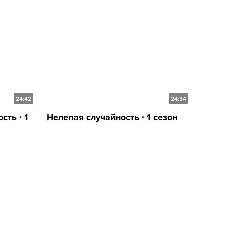
24:42
24:34
ть ∙ 1
Нелепая случайность ∙ 1 сезон