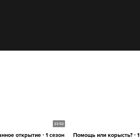
23:52
нное открытие ∙ 1 сезон
Помощь или корысть? ∙ 1